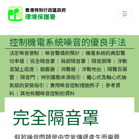
☰
控制機電系統噪音的優良手法
法定噪音管制
噪音聲級的預計
機電系統的典型聲
|
|
功率級
完全隔音罩
局部隔音罩
隔音屏障
浮動
|
|
|
|
混凝土底座
避震器
消聲器
浮動地台
隔聲百葉
|
|
|
|
窗
隔音門
辨別震動來源指引
離心式及軸心式抽
|
|
|
氣扇的安裝指引
實用噪音控制措施例子
參考資
|
|
料
其他有關噪音控制的資料
|
完全隔音罩
假若噪音問題是由空氣傳遞產生而需要