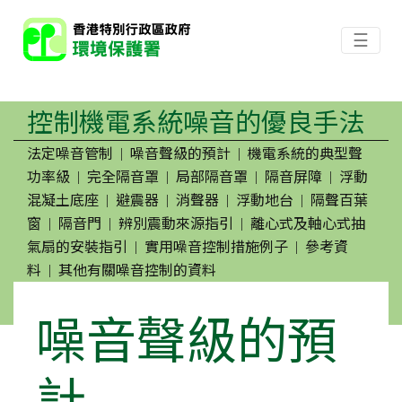
☰
控制機電系統噪音的優良手法
法定噪音管制
噪音聲級的預計
機電系統的典型聲
|
|
功率級
完全隔音罩
局部隔音罩
隔音屏障
浮動
|
|
|
|
混凝土底座
避震器
消聲器
浮動地台
隔聲百葉
|
|
|
|
窗
隔音門
辨別震動來源指引
離心式及軸心式抽
|
|
|
氣扇的安裝指引
實用噪音控制措施例子
參考資
|
|
料
其他有關噪音控制的資料
|
噪音聲級的預
計